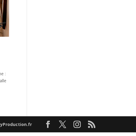
e :
alle
tyProduction.fr