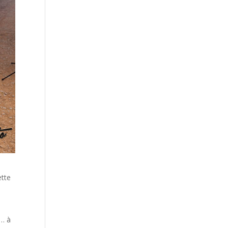
ette
s… à