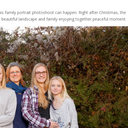
is family portrait photoshoot can happen. Right after Christmas, the
he beautiful landscape and family enjoying together peaceful moment.