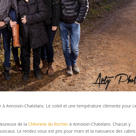
née à Annoisin-Chatelans. Le soleil et une température clémente pour c
leureuse de la
Chèvrerie du Rocher
à Annoisin-Chatelans. Chacun y
usicaux. Le rendez-vous est pris pour mars et la naissance des cabri